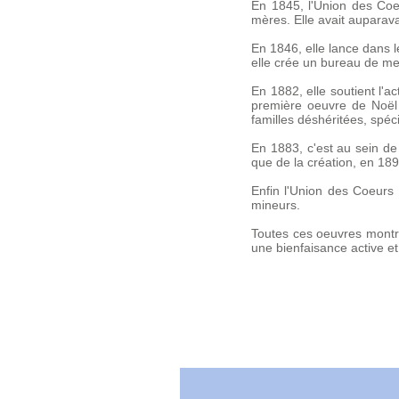
En 1845, l'Union des Coeu
mères. Elle avait aupara
En 1846, elle lance dans le 
elle crée un bureau de men
En 1882, elle soutient l'a
première oeuvre de Noël q
familles déshéritées, spéc
En 1883, c'est au sein de
que de la création, en 189
Enfin l'Union des Coeurs 
mineurs.
Toutes ces oeuvres montr
une bienfaisance active e