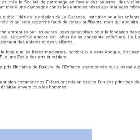
rs crée la Société de patronage en faveur des pauvres, des vieillards 
vant mené une campagne contre les entraves mises aux mariages mixte
public l'idée de la création de La Garance, institution pour les enfants di
dicité qui sera supprimé faute de locaux suffisants, mais qui aboutira
ction entreprise par les autres loges genevoises pour la fondation des
ui, aujourd'hui encore est l'objet de sa constante sollicitude. La L
ialement des enfants et des vieillards.
 la loge que les frères magistrats, nombreux à cette époque, discutent
5, d'une Ecole des arts et métiers.
a pris l'initiative de l'œuvre de l'Enfance abandonnée qui a passé a
ent bien comment nos Frères ont mis en oeuvre l'un des principes de
t éclairée envers tous les hommes.