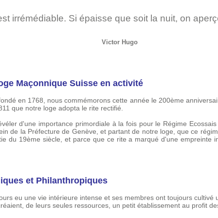
t irrémédiable. Si épaisse que soit la nuit, on aperç
Victor Hugo
oge Maçonnique Suisse en activité
fondé en 1768, nous commémorons cette année le 200ème anniversair
811 que notre loge adopta le rite rectifié.
 révéler d'une importance primordiale à la fois pour le Régime Ecossais
sein de la Préfecture de Genève, et partant de notre loge, que ce régime
tie du 19ème siècle, et parce que ce rite a marqué d'une empreinte i
hiques et Philanthropiques
urs eu une vie intérieure intense et ses membres ont toujours cultivé u
réaient, de leurs seules ressources, un petit établissement au profit 